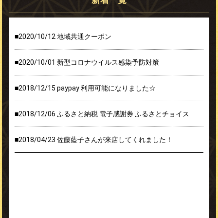
100億円還元も
あっという間に終了したみたいですね。
■2020/10/12
地域共通クーポン
キャッシュレス化も
■2020/10/01
新型コロナウイルス感染予防対策
どんどん進んできていますね。
■2018/12/15
paypay 利用可能になりました☆
それに伴い、更により良く
■2018/12/06
ふるさと納税 電子感謝券 ふるさとチョイス
皆様にご利用して頂けるよう
■2018/04/23
佐藤藍子さんが来店してくれました！
努めていきたいと思います。
◇◆◇◆◇◆◇◆◇◆◇◆◇◆◇◆◇◆◇◆◇◆◇◆◇◆◇◆
☆「いいね！」や「ツイートする」ボタンより是非コメ
ントやご感想をお願い致します☆
*…*…*…*…*…*…*…*…*…*…*…*…*…*…*…*…
天平