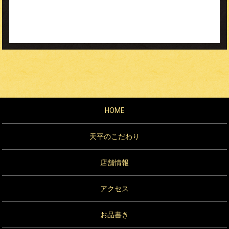
http://www.kk-tenpei.com/
━━━━━━━━━━━━━━━━━━━━━━━━
住所:千葉県勝浦市墨名784
TEL:0470-73-2049
------------------------------------------------
Facebook：
http://goo.gl/fL9WUq
Twitter：
http://goo.gl/J51g7j
mixi：
http://goo.gl/e07ifx
アメブロ：
http://goo.gl/usZBtQ
HOME
*…*…*…*…*…*…*…*…*…*…*…*…*…*…*…*…
◇◆◇◆◇◆◇◆◇◆◇◆◇◆◇◆◇◆◇◆◇◆◇◆◇◆◇◆
天平のこだわり
一覧へ
店舗情報
< 次のページへ
アクセス
前のページへ >
お品書き